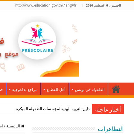
http://www.education.gov.tn/?lang=fr
الخميس , 6 أغسطس 2026
الطفولة في تونس
أهل القطاع
مراجع بداغوجية
فض
دليل التربية البيئية لمؤسسات الطفولة المبكرة
أخبار عاجلة
الرئيسية
/
اس
التظاهرات