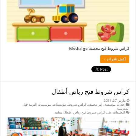
كراس شروط فتح محضنةTélécharger
أكمل القراءة »
كراس شروط فتح رياض أطفال
مارس 27, 2021
إحداث مؤسسة
,
غير مصنف
,
كراس شروط
,
مؤسسات
,
مؤسسات التربية قبل
المدرسية
التعليقات
على كراس شروط فتح رياض أطفال مغلقة