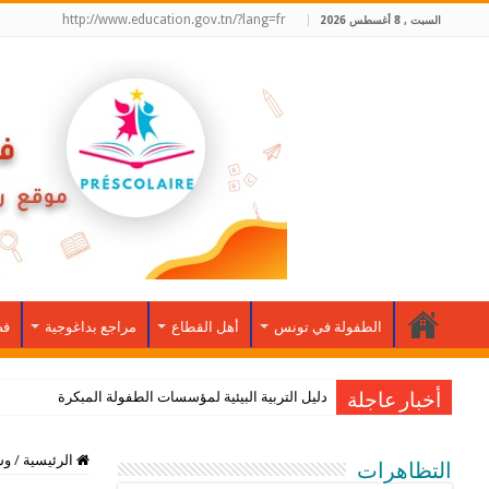
http://www.education.gov.tn/?lang=fr
السبت , 8 أغسطس 2026
الطفولة في تونس
أهل القطاع
مراجع بداغوجية
فض
دليل التربية البيئية لمؤسسات الطفولة المبكرة
أخبار عاجلة
الرئيسية
/
وس
التظاهرات