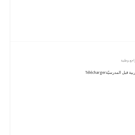
جع وطنية
المدرسيّةTélécharger