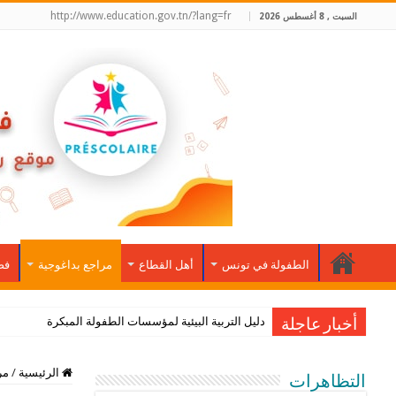
http://www.education.gov.tn/?lang=fr
السبت , 8 أغسطس 2026
الطفولة في تونس
أهل القطاع
مراجع بداغوجية
فضا
دليل التربية البيئية لمؤسسات الطفولة المبكرة
أخبار عاجلة
الرئيسية
/
مر
التظاهرات