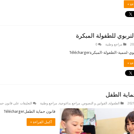
ءة »
لتربوي للطفولة المبكرة
مراجع وطنية
0
لتنمية-الطفولة-المبكرةTélécharger
ءة »
ماية الطفل
الطفولة
,
القوانين و النصوص
,
مراجع بداغوجية
,
مراجع وطنية
التعليقات
على قانون حما
قانون حماية الطفلTélécharger
أكمل القراءة »