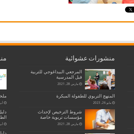
منشورات عشوائية
منش
المرجعي البيداغوجي للتربية
قبل المدرسية
مارس 28, 2021
المنهج التربوي للطفولة المبكرة
ملخص
مايو 26, 2023
أبريل 
شروط الترخيص لإحداث
دليل
مؤسسات تربوية خاصة
الطف
مارس 28, 2021
أبريل
دليل