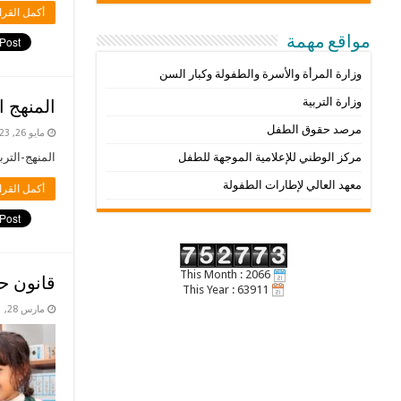
أكمل القرا
مواقع مهمة
وزارة المرأة والأسرة والطفولة وكبار السن
وزارة التربية
المنهج ا
مرصد حقوق الطفل
مايو 26, 2023
المنهج-التربوي-
مركز الوطني للإعلامية الموجهة للطفل
معهد العالي لإطارات الطفولة
أكمل القرا
This Month : 2066
قانون ح
This Year : 63911
مارس 28, 2021