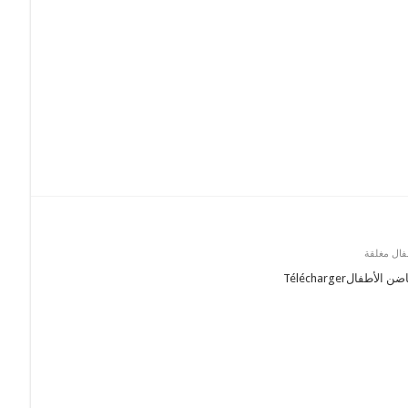
فال مغلقة
الTélécharger