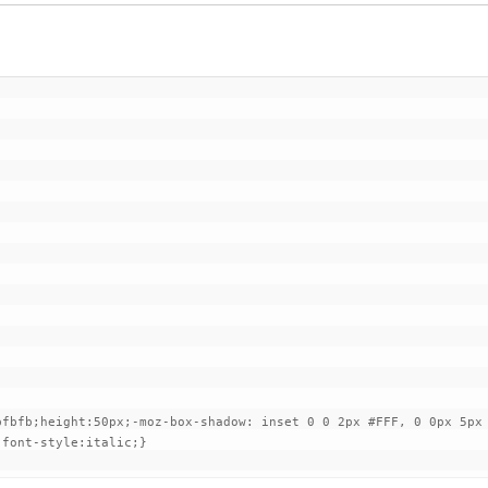
bfbfb;height:50px;-moz-box-shadow: inset 0 0 2px #FFF, 0 0px 5px 
font-style:italic;}
