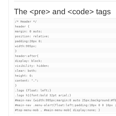
The <pre> and <code> tags
/* Header */

header {

margin: 0 auto;

position: relative;

padding:20px 0;

width:995px;

}

header:after{

display: block;

visibility: hidden;

clear: both;

height: 0;

content: ".";

}

.logo {float: left;}

.logo h1{font:bold 32pt arial;}

#main-nav {width:995px;margin:0 auto 25px;background:#f
#main-nav .menu-alert{float:left;padding:18px 0 0 10px ;
#top-menu-mob , #main-menu-mob{ display:none; }