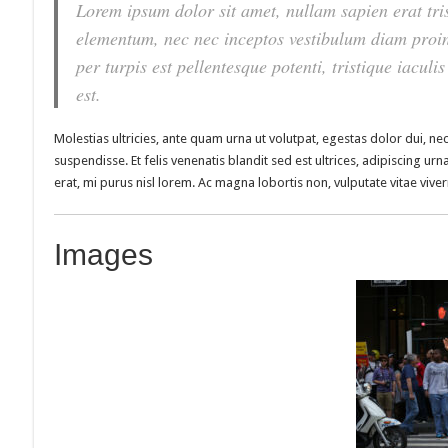
Lorem ipsum dolor sit amet, nullam sapien erat tris
elementum, nec nec inceptos vestibulum diam proin 
per turpis est pellentesque potenti, tristique iaculis
est.
Molestias ultricies, ante quam urna ut volutpat, egestas dolor dui, nec
suspendisse. Et felis venenatis blandit sed est ultrices, adipiscing urn
erat, mi purus nisl lorem. Ac magna lobortis non, vulputate vitae viver
Images