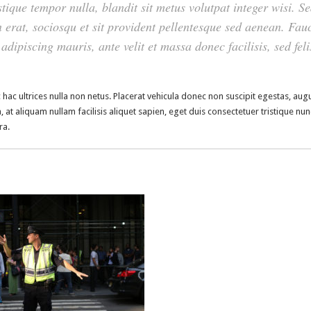
tique tempor nulla, blandit sit metus volutpat integer wisi. S
erat, sociosqu et sit provident pellentesque sed aenean. Fau
 adipiscing mauris, ante velit et massa donec facilisis, sed feli
 hac ultrices nulla non netus. Placerat vehicula donec non suscipit egestas, aug
a, at aliquam nullam facilisis aliquet sapien, eget duis consectetuer tristique nun
ra.