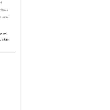
ed
cibus
s sed
ue vel
c vitae