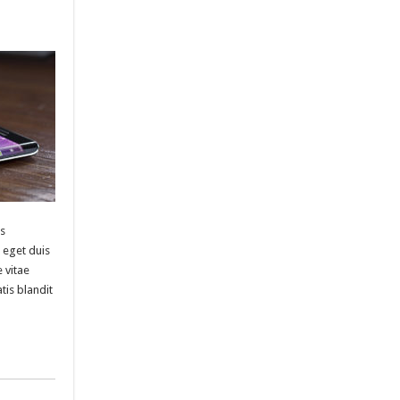
is
, eget duis
 vitae
tis blandit