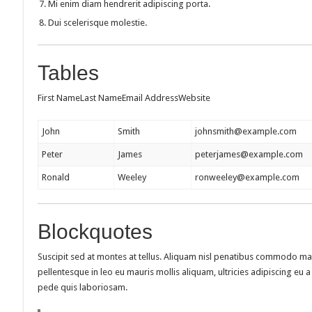
Mi enim diam hendrerit adipiscing porta.
Dui scelerisque molestie.
Tables
First NameLast NameEmail AddressWebsite
John
Smith
johnsmith@example.com
Peter
James
peterjames@example.com
Ronald
Weeley
ronweeley@example.com
Blockquotes
Suscipit sed at montes at tellus. Aliquam nisl penatibus commodo mass
pellentesque in leo eu mauris mollis aliquam, ultricies adipiscing e
pede quis laboriosam.