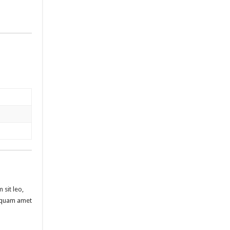
 sit leo,
liquam amet