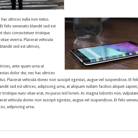
 hac ultrices nulla non netus.
t felis venenatis blandit sed est
et duis consectetuer tristique
vitae viverra. Placerat vehicula
landit sed est ultrices,
tricies, ante quam urna ut
estas dolor dui, nec hac ultrices
tus. Placerat vehicula donec non suscipit egestas, augue vel suspendisse. Et fel
andit sed est ultrices, adipiscing urna, at aliquam nullam facilisis aliquet sapien
 tristique nunc vitae erat, mi purus nisl lorem. Ac magna lobortis non, vulputate
cerat vehicula donec non suscipit egestas, augue vel suspendisse. Et felis venena
ices, adipiscing urna.