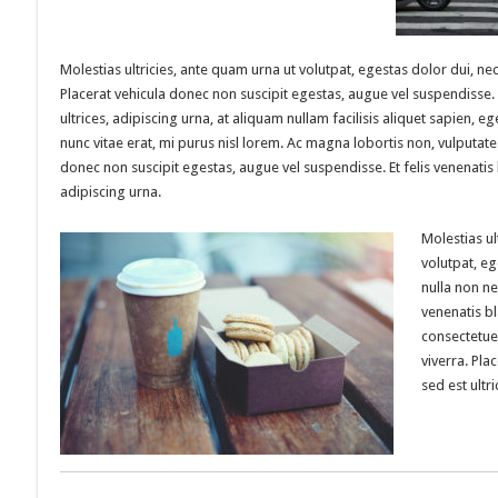
Molestias ultricies, ante quam urna ut volutpat, egestas dolor dui, nec
Placerat vehicula donec non suscipit egestas, augue vel suspendisse. E
ultrices, adipiscing urna, at aliquam nullam facilisis aliquet sapien, eg
nunc vitae erat, mi purus nisl lorem. Ac magna lobortis non, vulputate 
donec non suscipit egestas, augue vel suspendisse. Et felis venenatis b
adipiscing urna.
Molestias ul
volutpat, eg
nulla non ne
venenatis bl
consectetuer
viverra. Pla
sed est ultr