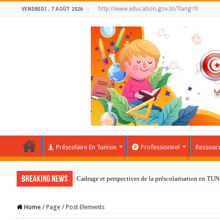
http://www.education.gov.tn/?lang=fr
VENDREDI , 7 AOÛT 2026
Préscolaire En Tunisie
Professionnel
Ressour
Breaking News
Cadrage et perspectives de la préscolarisation en TU
Home
/
Page / Post Elements