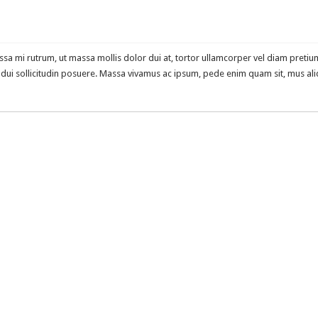
a mi rutrum, ut massa mollis dolor dui at, tortor ullamcorper vel diam pretium 
u a dui sollicitudin posuere. Massa vivamus ac ipsum, pede enim quam sit, mus a