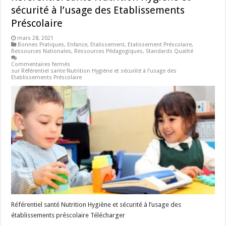
sécurité à l’usage des Etablissements
Préscolaire
mars 28, 2021
Bonnes Pratiques
,
Enfance
,
Etalissement
,
Etalissement Préscolaire
,
Ressources Nationales
,
Ressources Pédagogiques
,
Standards Qualité
Commentaires fermés
sur Référentiel sante Nutrition Hygiène et sécurité à l’usage des
Etablissements Préscolaire
Référentiel santé Nutrition Hygiène et sécurité à l’usage des
établissements préscolaire Télécharger