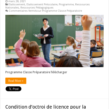
mars 28, 2021
Etalissement
,
Etalissement Préscolaire
,
Programme
,
Ressources
Nationales
,
Ressources Pédagogiques
Commentaires fermés
sur Programme Classe Préparatoire
Programme Classe PréparatoireTélécharger
Read More »
Condition d’octroi de licence pour la